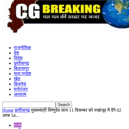
राजनीतिक
देश
विदेश
छत्तीसगढ़
बिलासपुर
मध्य प्रदेश
खेल
बिज़नेस
मनोरंजन
अध्यात्म
Home
छत्तीसगढ़
मुख्यमंत्री विष्णुदेव साय 11 दिसम्बर को पखांजूर में देंगे 02
अरब 54...
राज्य