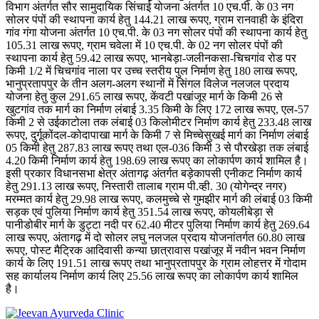
विभाग अंतर्गत सौर सामुदायिक सिंचाई योजना अंतर्गत 10 एच.पी. के 03 नग
सोलर पंपों की स्थापना कार्य हेतु 144.21 लाख रूपए, ग्राम रानवाही के इंदिरा
गांव गंगा योजना अंतर्गत 10 एच.पी. के 03 नग सोलर पंपों की स्थापना कार्य हेतु
105.31 लाख रूपए, ग्राम चवेला में 10 एच.पी. के 02 नग सोलर पंपों की
स्थापना कार्य हेतु 59.42 लाख रूपए, भानबेड़ा-जलीनकसा-चिचगांव रोड पर
किमी 1/2 में चिचगांव नाला पर उच्च स्तरीय पुल निर्माण हेतु 180 लाख रूपए,
भानुप्रतापपुर के तीन अलग-अलग स्थानों में सिंगल विलेज नलजल प्रदाय
योजना हेतु कुल 291.65 लाख रूपए, केंवटी पखांजूर मार्ग के किमी 26 से
खुटगांव तक मार्ग का निर्माण लंबाई 3.35 किमी के लिए 172 लाख रूपए, एल-57
किमी 2 से उईकाटोला तक लंबाई 03 किलोमीटर निर्माण कार्य हेतु 233.48 लाख
रूपए, दुर्गूकोंदल-कोदापाखा मार्ग के किमी 7 से मिच्चेसुखई मार्ग का निर्माण लंबाई
05 किमी हेतु 287.83 लाख रूपए तथा एल-036 किमी 3 से पौरखेड़ा तक लंबाई
4.20 किमी निर्माण कार्य हेतु 198.69 लाख रूपए का लोकार्पण कार्य शामिल है।
इसी प्रकार विधानसभा क्षेत्र अंतागढ़ अंतर्गत बड़ेकापसी एनीकट निर्माण कार्य
हेतु 291.13 लाख रूपए, निस्तारी तालाब ग्राम पी.व्ही. 30 (योगेन्द्र नगर)
मरम्मत कार्य हेतु 29.98 लाख रूपए, कलमुच्चे से गुमझीर मार्ग की लंबाई 03 किमी
सड़क एवं पुलिया निर्माण कार्य हेतु 351.54 लाख रूपए, कोयलीबेड़ा से
पानीडोबीर मार्ग के डुट्टा नदी पर 62.40 मीटर पुलिया निर्माण कार्य हेतु 269.64
लाख रूपए, अंतागढ़ में दो सोलर लघु नलजल प्रदाय योजनांतर्गत 60.80 लाख
रूपए, पोस्ट मैट्रिक आदिवासी कन्या छात्रावास पखांजूर में नवीन भवन निर्माण
कार्य के लिए 191.51 लाख रूपए तथा भानुप्रतापपुर के ग्राम लोहत्तर में गोदाम
सह कार्यालय निर्माण कार्य लिए 25.56 लाख रूपए का लोकार्पण कार्य शामिल
है।