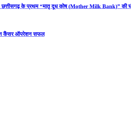
न, छत्तीसगढ़ के प्रथम “मातृ दूध कोष (Mother Milk Bank)” की 
ेरियन कैंसर ऑपरेशन सफल