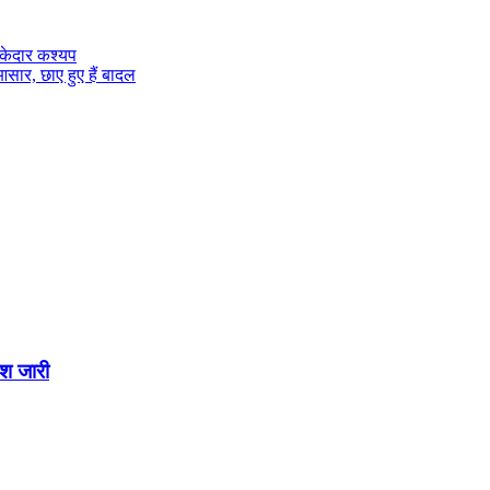
 केदार कश्यप
 आसार, छाए हुए हैं बादल
ेश जारी