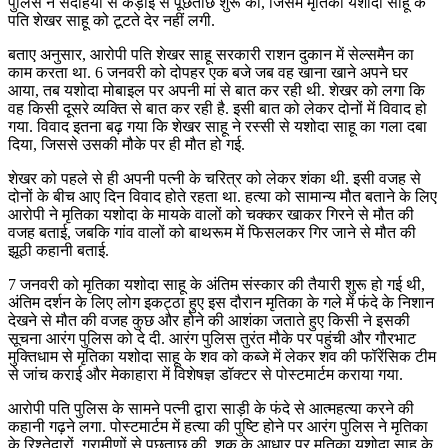
पुलिस ने संदेहियों से कड़ाई से पूछताछ शुरू की, जिसमें मृतिका यशोदा साहू के
पति शेखर साहू को टूटते देर नहीं लगी.
बताए अनुसार, आरोपी पति शेखर साहू सरकारी राशन दुकान में सेल्समैन का
काम करता था. 6 जनवरी को दोपहर एक बजे जब वह खाना खाने अपने घर
आया, तब यशोदा मोबाइल पर अपनी मां से बात कर रही थी. शेखर को लगा कि
वह किसी दूसरे व्यक्ति से बात कर रही है. इसी बात को लेकर दोनों में विवाद हो
गया. विवाद इतना बढ़ गया कि शेखर साहू ने रस्सी से यशोदा साहू का गला दबा
दिया, जिससे उसकी मौके पर ही मौत हो गई.
शेखर को पहले से ही अपनी पत्नी के चरित्र को लेकर शंका थी. इसी वजह से
दोनों के बीच आए दिन विवाद होते रहता था. हत्या को सामान्य मौत बताने के लिए
आरोपी ने मृतिका यशोदा के मायके वालों को चक्कर खाकर गिरने से मौत की
वजह बताई, जबकि गांव वालों को बाथरूम में फिसलकर गिर जाने से मौत की
झूठी कहानी बताई.
7 जनवरी को मृतिका यशोदा साहू के अंतिम संस्कार की तैयारी शुरू हो गई थी,
अंतिम दर्शन के लिए लोग इकट्ठा हुए इस दौरान मृतिका के गले में फंदे के निशान
देखने से मौत की वजह कुछ और होने की आशंका जताते हुए किसी ने इसकी
सूचना आरंग पुलिस को दे दी. आरंग पुलिस तुरंत मौके पर पहुंची और गौरभाट
मुक्तिधाम से मृतिका यशोदा साहू के शव को कब्जे में लेकर शव की फॉरेंसिक टीम
से जांच कराई और मेकाहारा में विशेषज्ञ डॉक्टर से पोस्टमार्टम कराया गया.
आरोपी पति पुलिस के सामने पत्नी द्वारा साड़ी के फंदे से आत्महत्या करने की
कहानी गढ़ने लगा. पोस्टमार्टम में हत्या की पुष्टि होने पर आरंग पुलिस ने मृतिका
के रिश्तेदारों, ग्रामीणों से पूछताछ की. शक के आधार पर मृतिका यशोदा साहू के