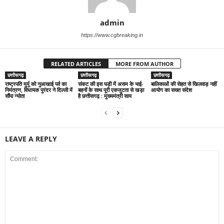
admin
https://www.cgbreaking.in
RELATED ARTICLES
MORE FROM AUTHOR
छत्तीसगढ़
छत्तीसगढ़
छत्तीसगढ़
राष्ट्रपति मुर्मू को नुआखाई पर्व का
संकट की इस घड़ी में असम के भाई-
बालिकाओं की सेहत से खिलवाड़ नहीं
निमंत्रण, विधायक पुरंदर ने दिल्ली में
बहनों के साथ पूरी एकजुटता से खड़ा
आयोग का सख्त संदेश
सौंपा न्योता
है छत्तीसगढ़ : मुख्यमंत्री साय
LEAVE A REPLY