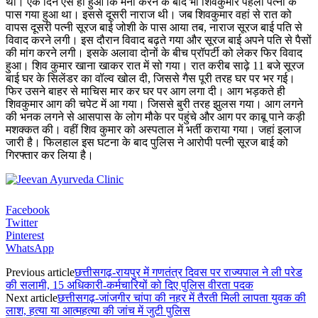
थी। एक दिन ऐसे ही हुआ कि मना करने के बाद भी शिवकुमार पहली पत्नी के
पास गया हुआ था। इससे दूसरी नाराज थी। जब शिवकुमार वहां से रात को
वापस दूसरी पत्नी सूरज बाई जोशी के पास आया तब, नाराज सूरज बाई पति से
विवाद करने लगी। इस दौरान विवाद बढ़ते गया और सूरज बाई अपने पति से पैसों
की मांग करने लगी। इसके अलावा दोनों के बीच प्रॉपर्टी को लेकर फिर विवाद
हुआ। शिव कुमार खाना खाकर रात में सो गया। रात करीब साढ़े 11 बजे सूरज
बाई घर के सिलेंडर का वॉल्व खोल दी, जिससे गैस पूरी तरह घर पर भर गई।
फिर उसने बाहर से माचिस मार कर घर पर आग लगा दी। आग भड़कते ही
शिवकुमार आग की चपेट में आ गया। जिससे बुरी तरह झुलस गया। आग लगने
की भनक लगने से आसपास के लोग मौके पर पहुंचे और आग पर काबू पाने कड़ी
मशक्कत की। वहीं शिव कुमार को अस्पताल में भर्ती कराया गया। जहां इलाज
जारी है। फिलहाल इस घटना के बाद पुलिस ने आरोपी पत्नी सूरज बाई को
गिरफ्तार कर लिया है।
Facebook
Twitter
Pinterest
WhatsApp
Previous article
छत्तीसगढ़-रायपुर में गणतंत्र दिवस पर राज्यपाल ने ली परेड
की सलामी, 15 अधिकारी-कर्मचारियों को दिए पुलिस वीरता पदक
Next article
छत्तीसगढ़-जांजगीर चांपा की नहर में तैरती मिली लापता युवक की
लाश, हत्या या आत्महत्या की जांच में जुटी पुलिस