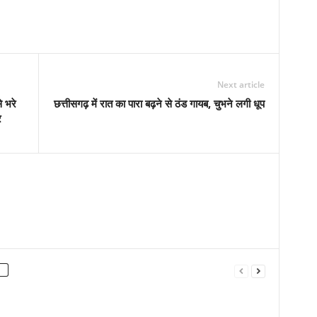
Next article
े भरे
छत्तीसगढ़ में रात का पारा बढ़ने से ठंड गायब, चुभने लगी धूप
र