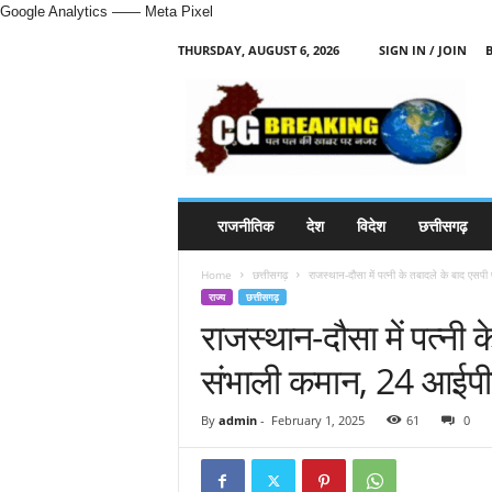
Google Analytics
—— Meta Pixel
THURSDAY, AUGUST 6, 2026
SIGN IN / JOIN
H
i
n
d
i
N
e
राजनीतिक
देश
विदेश
छत्तीसगढ़
w
s
Home
छत्तीसगढ़
राजस्थान-दौसा में पत्नी के तबादले के बाद एसपी
P
राज्य
छत्तीसगढ़
o
राजस्थान-दौसा में पत्नी 
r
t
संभाली कमान, 24 आईपीए
a
l
By
admin
-
February 1, 2025
61
0