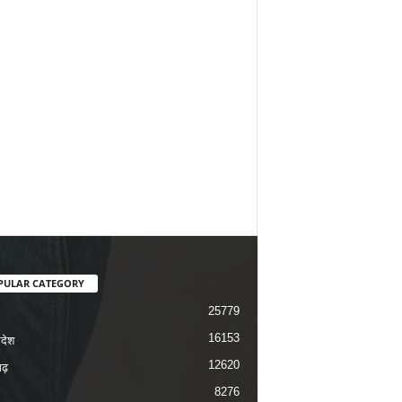
PULAR CATEGORY
25779
16153
रदेश
12620
ढ़
8276