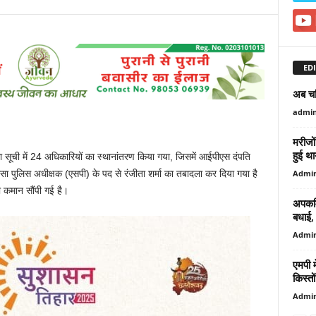
EDI
अब च
admi
मरीजों
हुई था
 सूची में 24 अधिकारियों का स्थानांतरण किया गया, जिसमें आईपीएस दंपति
Admi
ौसा पुलिस अधीक्षक (एसपी) के पद से रंजीता शर्मा का तबादला कर दिया गया है
कमान सौंपी गई है।
अपकमिं
बधाई, ब
Admi
एमपी 
किस्तों
Admi