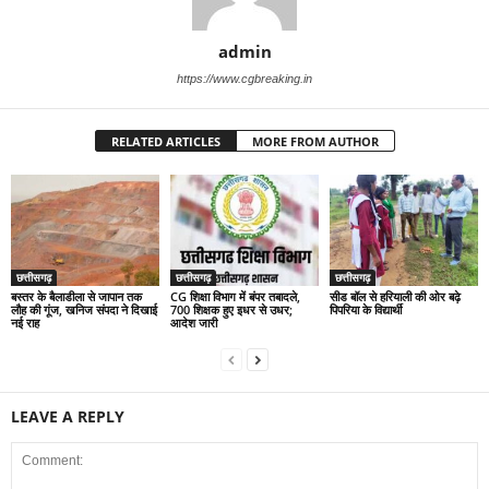
admin
https://www.cgbreaking.in
RELATED ARTICLES
MORE FROM AUTHOR
छत्तीसगढ़
छत्तीसगढ़
छत्तीसगढ़
बस्तर के बैलाडीला से जापान तक
CG शिक्षा विभाग में बंपर तबादले,
सीड बॉल से हरियाली की ओर बढ़े
लौह की गूंज, खनिज संपदा ने दिखाई
700 शिक्षक हुए इधर से उधर;
पिपरिया के विद्यार्थी
नई राह
आदेश जारी
LEAVE A REPLY