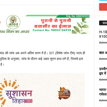
EDI
H-1B 
$100,
Admi
बाल अध
याकांड की जांच अब अपने अंतिम चरण में है। SIT (विशेष जांच टीम) जल्द ही
Admi
। पुलिस के अनुसार, जांच के दौरान कई अहम सुराग हाथ लगे हैं, जिससे इस
 है।
उज्जै
द्वार मे
Admi
भारत 
राफेल 
Admi