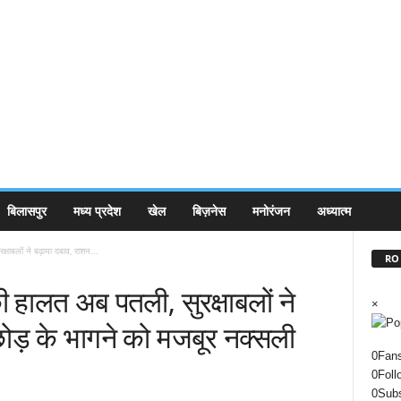
बिलासपुर
मध्य प्रदेश
खेल
बिज़नेस
मनोरंजन
अध्यात्म
क्षाबलों ने बढ़ाया दबाव, राशन...
RO 
की हालत अब पतली, सुरक्षाबलों ने
×
ोड़ के भागने को मजबूर नक्सली
0
Fan
0
Foll
0
Subs