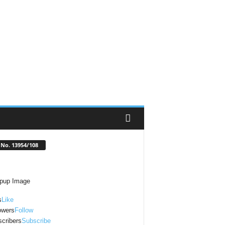
No. 13954/108
s
Like
owers
Follow
cribers
Subscribe