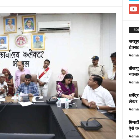
EDI
जयपुर 
टेक्स
Admi
बीजापु
नवजात
Admi
धर्में
लेकर आ
Admi
मिनटो
ऐसे कर
Admi