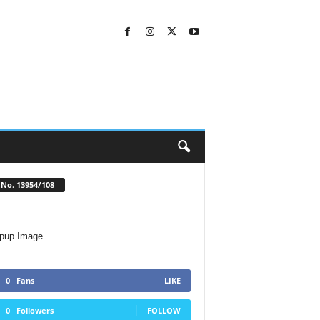
No. 13954/108
0
Fans
LIKE
0
Followers
FOLLOW