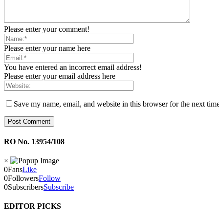
Please enter your comment!
Please enter your name here
You have entered an incorrect email address!
Please enter your email address here
Save my name, email, and website in this browser for the next tim
RO No. 13954/108
×
0
Fans
Like
0
Followers
Follow
0
Subscribers
Subscribe
EDITOR PICKS