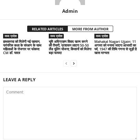
Admin
RELATED ARTICLES
MORE FROM AUTHOR
मध्य प्रदेश
मध्य प्रदेश
मध्य प्रदेश
हाथकरघा को मिलेगी नई पहचान,
भूमि अधिग्रहण विवाद खत्म करने
Mahakal Nagari Ujjain: 11
पारंपरिक कला के संरक्षण के साथ
की तैयारी, प्रशासन लाएगा 50-50
अगस्त को मनाया जाएगा आजादी का
महिलाओं के रोजगार पर फोकस:
लैंड पूलिंग योजना; किसानों को मिलेगा
पर्व, 1947 की तिथि गणना से जुड़ी है
CM डॉ. यादव
बड़ा फायदा
खास मान्यता
LEAVE A REPLY