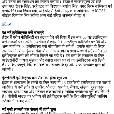
और बहनों को रक्षाबंधन का उपहार बताया। बैठक में संभागायुक्त एवं बोर्ड
उपाध्यक्ष दीपक सिंह, कलेक्टर एवं निदेशक आशीष सिंह, नगर निगम कमिश्नर एवं
प्रबंध निदेशक शिवम वर्मा, आईडीए सीईओ रामप्रकाश अहिरवार, AICTSL
सीईओ दिव्यांक सिंह सहित अन्य कई वरिष्ठ अफसर मौजूद थे।
50 नई इलेक्ट्रिक बसें चलाएंगे
इंदौर में ग्रीन मोबिलिटी को बढ़ावा देने की दिशा में इस माह 50 नई इलेक्ट्रिक
बसें सड़कों पर उतरेंगी। वर्तमान में शहर में बीआरटीएस कॉरिडोर पर 30 और
अन्य मार्गों पर 50 इलेक्ट्रिक बसें संचालित हो रही हैं। इसके साथ ही केंद्र
सरकार की पीएम ई-बस सेवा योजना के अंतर्गत प्रथम चरण में इंदौर को 150
इलेक्ट्रिक बसों की सौगात मिलने जा रही है। इन बसों के संचालन के लिए
आईएसबीटी नायता मुंडला और देवास नाका पर दो नए इलेक्ट्रिक बस डिपो
तैयार किए जाएंगे, जिसकी वित्तीय सहायता केंद्र और राज्य सरकार द्वारा दी
जाएगी।
इंटरसिटी इलेक्ट्रिक बस सेवा का होगा शुभारंभ
इंदौर से आसपास के शहरों के लिए जल्द ही 26 इंटरसिटी इलेक्ट्रिक बसें चलाई
जाएंगी। ये बसें इंदौर से उज्जैन, भोपाल, खरगोन, सेंधवा, खंडवा, बुरहानपुर,
रतलाम, धार-मांडव और महेश्वर तक चलेंगी। निविदा प्रक्रिया पूर्ण कर ली गई
है। पीपीपी मॉडल पर भविष्य की इलेक्ट्रिक बसों के लिए ऑपर्च्युनिटी चार्जिंग
स्टेशन भी बनाए जाएंगे।
नई एसी लग्जरी बस सेवाएं भी होंगी शुरू