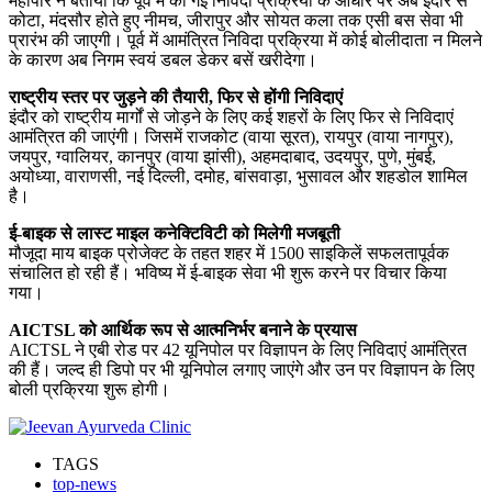
महापौर ने बताया कि पूर्व में की गई निविदा प्रक्रिया के आधार पर अब इंदौर से
कोटा, मंदसौर होते हुए नीमच, जीरापुर और सोयत कला तक एसी बस सेवा भी
प्रारंभ की जाएगी। पूर्व में आमंत्रित निविदा प्रक्रिया में कोई बोलीदाता न मिलने
के कारण अब निगम स्वयं डबल डेकर बसें खरीदेगा।
राष्ट्रीय स्तर पर जुड़ने की तैयारी, फिर से होंगी निविदाएं
इंदौर को राष्ट्रीय मार्गों से जोड़ने के लिए कई शहरों के लिए फिर से निविदाएं
आमंत्रित की जाएंगी। जिसमें राजकोट (वाया सूरत), रायपुर (वाया नागपुर),
जयपुर, ग्वालियर, कानपुर (वाया झांसी), अहमदाबाद, उदयपुर, पुणे, मुंबई,
अयोध्या, वाराणसी, नई दिल्ली, दमोह, बांसवाड़ा, भुसावल और शहडोल शामिल
है।
ई-बाइक से लास्ट माइल कनेक्टिविटी को मिलेगी मजबूती
मौजूदा माय बाइक प्रोजेक्ट के तहत शहर में 1500 साइकिलें सफलतापूर्वक
संचालित हो रही हैं। भविष्य में ई-बाइक सेवा भी शुरू करने पर विचार किया
गया।
AICTSL को आर्थिक रूप से आत्मनिर्भर बनाने के प्रयास
AICTSL ने एबी रोड पर 42 यूनिपोल पर विज्ञापन के लिए निविदाएं आमंत्रित
की हैं। जल्द ही डिपो पर भी यूनिपोल लगाए जाएंगे और उन पर विज्ञापन के लिए
बोली प्रक्रिया शुरू होगी।
TAGS
top-news