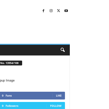
No. 13954/108
0
Fans
LIKE
0
Followers
FOLLOW