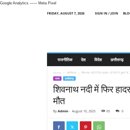
Google Analytics
—— Meta Pixel
FRIDAY, AUGUST 7, 2026
SIGN IN / JOIN
BLO
H
i
n
d
i
N
e
राजनीतिक
देश
विदेश
छत्तीसगढ़
w
s
Home
छत्तीसगढ़
शिवनाथ नदी में फिर हादसा: दो दिनों में डूबने से 
P
राज्य
छत्तीसगढ़
o
शिवनाथ नदी में फिर हादसा:
r
t
मौत
a
l
By
Admin
-
August 10, 2025
65
0