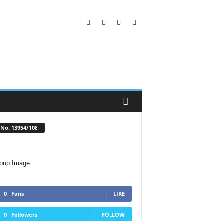
No. 13954/108
0
Fans
LIKE
0
Followers
FOLLOW