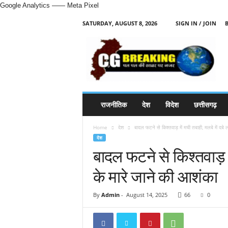
Google Analytics
—— Meta Pixel
SATURDAY, AUGUST 8, 2026
SIGN IN / JOIN
H
i
n
d
i
N
e
राजनीतिक
देश
विदेश
छत्तीसगढ़
w
s
Home
देश
बादल फटने से किश्तवाड़ में मची तबाही, मलबे में दबे 
P
देश
o
बादल फटने से किश्तवाड़ म
r
t
के मारे जाने की आशंका
a
l
By
Admin
-
August 14, 2025
66
0