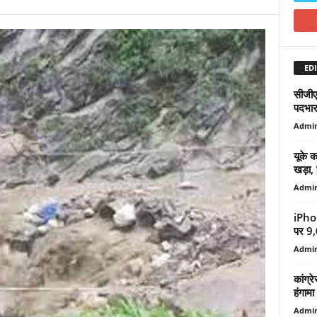
EDI
सीजीएम
पदभार,
Admi
यूके 
खड़ा, ह
Admi
iPhon
पर 9,
Admi
कांग्र
हंगामा
Admi