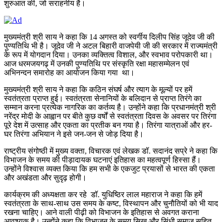
शुरुआत की, जो सराहनीय है।
मुख्यमंत्री श्री साय ने कहा कि 14 अगस्त को स्वर्गीय दिलीप सिंह जूदेव जी की
पुण्यतिथि भी है। जूदेव जी ने अटल बिहारी वाजपेयी जी की सरकार में राज्यमंत्री
के रूप में योगदान दिया। उनका व्यक्तित्व विशाल, और स्वभाव परोपकारी था।
आज धरमजयगढ़ में उनकी पुण्यतिथि पर संस्कृति रक्षा महासम्मेलन एवं
अभिनन्दन समारोह का आयोजन किया गया था।
मुख्यमंत्री श्री साय ने कहा कि कठिन संघर्ष और त्याग के मूल्यों पर हमें
स्वतंत्रता प्राप्त हुई। स्वतंत्रता सेनानियों के बलिदान से प्राप्त तिरंगे का
सम्मान करना प्रत्येक नागरिक का कर्तव्य है। उन्होंने कहा कि प्रधानमंत्री श्री
नरेंद्र मोदी के आह्वान पर बीते कुछ वर्षों से स्वतंत्रता दिवस के अवसर पर तिरंगा
पूरे देश में उत्साह और एकता का प्रतीक बन गया है। तिरंगा यात्राओं और हर-
घर तिरंगा अभियान ने इसे जन-जन से जोड़ दिया है।
राष्ट्रीय संगोष्ठी में मुख्य वक्ता, विचारक एवं लेखक डॉ. सदानंद सप्रे ने कहा कि
विभाजन के समय की पीड़ादायक घटनाएं इतिहास का महत्वपूर्ण हिस्सा हैं।
उन्होंने विश्वास व्यक्त किया कि हम सभी के एकजुट प्रयासों से भारत की एकता
और अखंडता और सुदृढ़ होगी।
कार्यक्रम की अध्यक्षता कर रहे डॉ. युधिष्ठिर लाल महाराज ने कहा कि हमें
स्वतंत्रता के साथ-साथ उस समय के कष्ट, विस्थापन और चुनौतियों को भी याद
रखना चाहिए। आने वाली पीढ़ी को विभाजन के इतिहास से अवगत कराना
आवश्यक है। उन्होंने कहा कि विभाजन के समय सिख और सिंधी समाज सहित