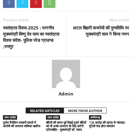
Previous article
Next article
स्वतंत्रता दिवस-2025 : माननीय
अटल बिहारी वाजपेयी की पुण्यतिथि पर
मुख्यमंत्री विष्णु देव साय का स्वतंत्रता
मुख्यमंत्री साय ने किया नमन
दिवस संदेश- पुलिस परेड ग्राउण्ड
,रायपुर
Admin
RELATED ARTICLES
MORE FROM AUTHOR
मध्य प्रदेश
मध्य प्रदेश
छत्तीसगढ़
दुर्लभ पैंगोलिन तस्करी मामले में
बंदियों की समय पूर्व रिहाई दूसरे बंदियों
138 करोड़ की लागत से नांदघाट-
आरोपी की जमानत याचिका खारिज
को भी अच्छे आचरण के लिए करेगी
मुंगेली रोड होगा फोरलेन
प्रोत्साहित : मुख्यमंत्री डॉ. यादव