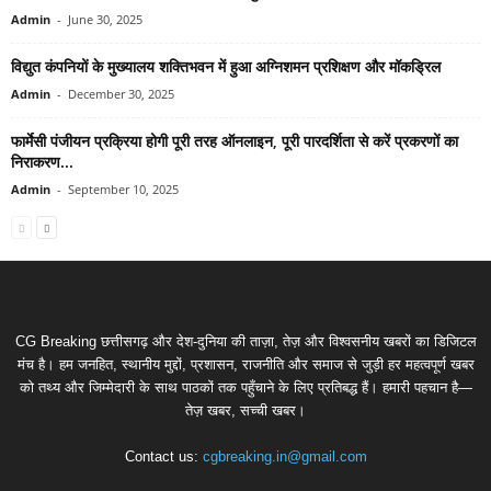
Admin
-
June 30, 2025
विद्युत कंपनियों के मुख्यालय शक्त‍िभवन में हुआ अग्न‍िशमन प्रशिक्षण और मॉकड्रि‍ल
Admin
-
December 30, 2025
फार्मेसी पंजीयन प्रक्रिया होगी पूरी तरह ऑनलाइन, पूरी पारदर्शिता से करें प्रकरणों का
निराकरण...
Admin
-
September 10, 2025
CG Breaking छत्तीसगढ़ और देश-दुनिया की ताज़ा, तेज़ और विश्वसनीय खबरों का डिजिटल
मंच है। हम जनहित, स्थानीय मुद्दों, प्रशासन, राजनीति और समाज से जुड़ी हर महत्वपूर्ण खबर
को तथ्य और जिम्मेदारी के साथ पाठकों तक पहुँचाने के लिए प्रतिबद्ध हैं। हमारी पहचान है—
तेज़ खबर, सच्ची खबर।
Contact us:
cgbreaking.in@gmail.com