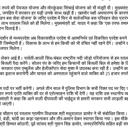
3 करोड़ रुपये की पेयजल योजना और मोरकुंडवा सिंचाई योजना को भी मंजूरी दी। मुख
रें, जनहित में सरकार हर घड़ी उनके साथ खड़ी है। खरमोर पक्षी अभयारण्य के क
िवहन बस सेवा योजना' के जरिए प्रदेश में फिर से सार्वजनिक बस परिवहन सेवा प्रार
क लाभ रतलाम जिले को ही मिलेगा। मुख्यमंत्री डॉ. यादव ने कहा कि 'एक तरफ तमा
ान दिलाई है।
 मार्गदर्शन से मध्यप्रदेश अब विकासशील प्रदेश से आत्मनिर्भर एवं विकसित प्रदेश ब
जिम्मेदारी है। विकास के लाभ से हम किसी को भी वंचित नहीं रहने देंगे। उन्होंन
रोजगार मिलेगा।
ें लेकर आई है। पार्वती-काली सिंध-चंबल राष्ट्रीय नदी जोड़ो परियोजना से हम रतल
 बिजली पैदा करेंगे। सोलर पंप के जरिए हम किसानों को बिजली बिल से हमेशा के लिए 
सरकार एयर एम्बुलेंस और हेलीकॉप्टर सेवा मुफ्त में उपलब्ध करा रही है। उन्होंन
का इलाज करायेगी और घायल को अस्पताल पहुंचाने वाले व्यक्ति को 25 हजार रुपये ई
 पदों पर भर्ती करेगी। अगले तीन साल में पुलिस विभाग के सभी रिक्त पद भर दिए 
जार रुपये प्रति व्यक्ति की दर से प्रोत्साहन राशि भी देगी। यह राशि उस स्थानीय व
यमंत्री ने कहा कि आने वाली दीपावली की भाईदूज से हमारी सरकार सभी लाड़ली बहन
दी जाएगी।
ान एवं रतलाम ग्रामीण विधायक श्री मथुरालाल डामोर ने भी संबोधित किया। उन्होंने म
ी, बंडी, चांदी का कड़ा पहनाकर और तीर-कमान देकर स्वागत किया गया। इस मौके पर स
्री श्री हिम्मत कोठारी, पूर्व सांसद श्री गुमान सिंह डामोर, जनप्रतिनिधि सहित बड़ी 