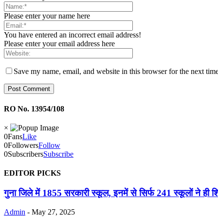
Please enter your name here
You have entered an incorrect email address!
Please enter your email address here
Save my name, email, and website in this browser for the next tim
RO No. 13954/108
×
0
Fans
Like
0
Followers
Follow
0
Subscribers
Subscribe
EDITOR PICKS
गुना जिले में 1855 सरकारी स्कूल, इनमें से सिर्फ 241 स्कूलों ने ही शिक
Admin
-
May 27, 2025