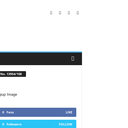
No. 13954/108
0
Fans
LIKE
0
Followers
FOLLOW