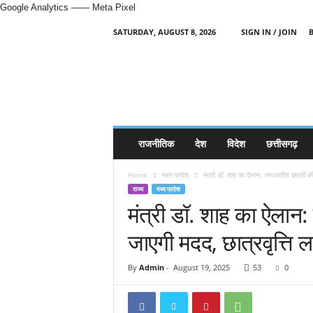
Google Analytics
—— Meta Pixel
SATURDAY, AUGUST 8, 2026
SIGN IN / JOIN
H
i
n
d
i
N
e
राजनीतिक
देश
विदेश
छत्तीसगढ़
w
s
Home
मध्य प्रदेश
मंत्री डॉ. शाह का ऐलान: जनजातीय छात्रों की शि
P
राज्य
मध्य प्रदेश
o
मंत्री डॉ. शाह का ऐलान: 
r
t
जाएगी मदद, छात्रवृत्ति ल
a
l
By
Admin
-
August 19, 2025
53
0