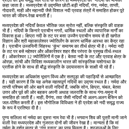
प्रदेश की इस समृद्ध जल राशि के कारण ही मध्यप्रदेश को ‘नदियों का मायका’
कहा जाता है। मध्यप्रदेश से उद्गमित छोटी-बड़ी नदियाँ, गंगा, नर्मदा, ताप्ती,
गोदावरी, माही और महानदी जैसे विशाल नदी प्रवाह तंत्रों में समाहित होकर पूरे
भारत की जीवन-रेखा बनाती हैं।
मध्यप्रदेश की नदियाँ केवल भौतिक जल स्रोत नहीं, बल्कि संस्कृति की वाहक
भी हैं। नदियों के किनारे प्राचीन नगरों, धार्मिक स्थलों और व्यापारिक मार्गों का
विकास हुआ। क्षिप्रा नदी के तट पर बसा उज्जैन प्राचीन समय से ही खगोल
विज्ञान और श्री महाकालेश्वर ज्योतिर्लंग के कारण धार्मिक आस्था का केंद्र रहा
है। प्राचीन उज्जयिनी सिंहस्थ ‘कुंभ’ समागम का तीर्थ क्षेत्र भी है। नर्मदा नदी
के तट पर बसे महेश्वर और ओंकारेश्वर शहर शैव परंपरा के प्रमुख तीर्थ-स्थल
हैं। ओंकारेश्वर 12 ज्योर्तिलिंगों में एक है। बेतवा नदी के तट औऱ प्रवाह क्षेत्र के
ओरछा, सांची और विदिशा मध्यकालीन भारत की सांस्कृतिक यशोगाथा के
प्रतीक होने के साथ ही बौद्ध संस्कृति के उदयावसान के साक्षी भी रहे हैं।
मध्यप्रदेश का अधिकांश भूभाग विंध्य और सतपुड़ा की पहाड़ियों से आच्छादित
है। यही कारण है कि यह अनेक महत्वपूर्ण नदियों का उद्गम स्थल है। नर्मदा और
ताप्ती पश्चिम की ओर बहने वाली नदियाँ हैं, जबकि सोन, क्षिप्रा, चंबल, बेतवा
उत्तर और पूर्व की ओर बहकर अपनी अथाह जलराशि के साथ गंगा-यमुना में
समाहित हो जाती हैं। माही, वैंगंगा, तवा जैसी नदियाँ भी अलग-अलग बेसिन को
जल-पोषित करती हैं। इस भौगोलिक विविधता ने ही प्रदेश को नदी समृद्ध राज्य
के रूप में प्रतिष्ठा दी है।
पुण्य सलिला मां नर्मदा का दूसरा नाम रेवा भी है।भगवान शिव की पुत्री मानी जाने
वाली रेवा मध्यप्रदेश और गुजरात दोनों की जीवन रेखा है। मान्यता है कि मां
नर्मदा के दर्शन मात्र से ‘गंगा स्नान’ का पुण्य मिलता है। श्रद्धालुओं के लिए