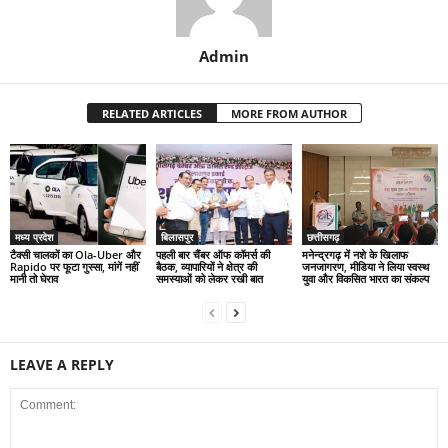
Admin
RELATED ARTICLES
MORE FROM AUTHOR
मध्य प्रदेश
बिलासपुर
छत्तीसगढ़
टैक्सी चालकों का Ola-Uber और
पहली बार चैंबर ऑफ कॉमर्स की
मनेन्द्रगढ़ में नशे के खिलाफ
Rapido पर फूटा गुस्सा, मांगें नहीं
बैठक, व्यापारियों ने क्षेत्र की
जनजागरण, मीडिया ने लिया स्वस्थ
मानी तो घेराव
समस्याओं को लेकर रखी बात
युवा और विकसित भारत का संकल्प
LEAVE A REPLY