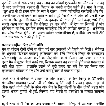
प्रभावी ढंग से रोके रखा। यह सलाह का पांचवां एएफकॉन था और अब तक वह
दो बार उपविजेता रहकर ही खिताब के सबसे करीब पहुंचे हैं। माने ने कहा,
“शुरुआत से ही हमने टीम के रूप में खेला। हमने व्यक्तिगत गलतियों और गैर-
जरूरी फाउल से बचने की कोशिश की। पूरे मैच में हमने खेल को अच्छी तरह
संभाला और कुल मिलाकर जीत के हकदार थे।” उन्होंने आगे कहा, “मेरे लिए
सबसे अहम बात यह है कि सेनेगल हर बार जीते। मैं देश का सिपाही हूं और
ट्रेनिंग हो या मैच, हर दिन अपना सर्वश्रेष्ठ देने की कोशिश करता हूं। अफ्रीका
कप ऑफ नेशंस दुनिया की सबसे कठिन प्रतियोगिता है, क्योंकि यहां सभी टीमें
लगभग बराबर स्तर की होती हैं।”
गरमाया माहौल, फिर लौटी शांति
मैच के दौरान दोनों टीमों के बीच कई बार तनातनी भी देखने को मिली। सेनेगल
के अनुभवी डिफेंडर कालिदू कूलिबाली को 17वें मिनट में मिस्र के स्ट्राइकर
ओमर मार्मूश पर फाउल करने के लिए पीला कार्ड मिला। यह उनका लगातार
दूसरे मैच में दूसरा येलो कार्ड था, जिसके चलते वह रबात में होने वाले फाइनल में
नहीं खेल पाएंगे। हालांकि इससे भी बुरी खबर यह रही कि छह मिनट बाद
कूलिबाली चोटिल हो गए और उन्हें मामादू सार से बदलना पड़ा।
पहले हाफ में सेनेगल ने आक्रामक खेल दिखाया, लेकिन मिस्र के 37 वर्षीय
गोलकीपर मोहम्मद एल-शेनावी को गंभीर चुनौती नहीं दे सका। हाफ टाइम से
ठीक पहले दोनों टीमों के कोच और बेंच के खिलाड़ियों के बीच तीखी बहस और
हल्की धक्का-मुक्की भी हुई, जिसके बाद रेफरी के हस्तक्षेप से हालात सामान्य
हुए।
दूसरे हाफ में भी मैच का रुख ज्यादा नहीं बदला। मिस्र ने रक्षात्मक रणनीति