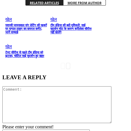
RELATED ARTICLES
MORE FROM AUTHOR
खेल
खेल
यशस्वी जायसवाल संग डेटिंग की खबरों
टीम इंडिया की बढ़ी मुश्किलें! साई
पर मृणाल ठाकुर का वायरल कमेंट,
सुदर्शन चोट के कारण श्रीलंका सीरीज
जानें सच्चाई
नहीं खेलेंगे
खेल
टेस्ट सीरीज से पहले टीम इंडिया को
झटका, चोटिल साई सुदर्शन हुए बाहर
LEAVE A REPLY
Please enter your comment!