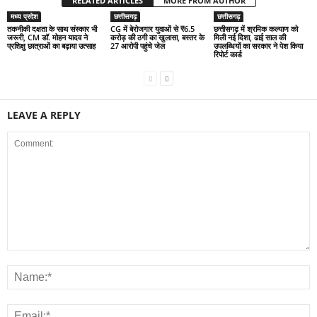
RELATED ARTICLES
MORE FROM AUTHOR
मध्य प्रदेश
छत्तीसगढ़
छत्तीसगढ़
तकनीकी दक्षता के साथ संस्कार भी
CG में बेरोजगार युवाओं से ₹6.5
छत्तीसगढ़ में श्रमिक कल्याण को
जरूरी, CM डॉ. मोहन यादव ने
करोड़ की ठगी का खुलासा, बस्तर के
मिली नई दिशा, ढाई साल की
प्रशिक्षु छात्राओं का बढ़ाया उत्साह
27 आरोपी पहुंचे जेल
उपलब्धियों का सरकार ने पेश किया
रिपोर्ट कार्ड
LEAVE A REPLY