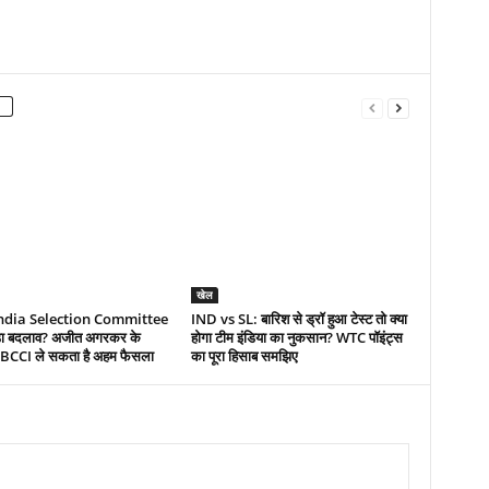
खेल
ndia Selection Committee
IND vs SL: बारिश से ड्रॉ हुआ टेस्ट तो क्या
 बड़ा बदलाव? अजीत अगरकर के
होगा टीम इंडिया का नुकसान? WTC पॉइंट्स
र BCCI ले सकता है अहम फैसला
का पूरा हिसाब समझिए