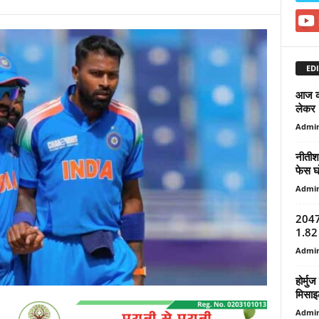
EDI
आज की
लेकर 
Admi
नीतीश
फेस घ
Admi
2047 
1.82 
Admi
होर्मु
मिसाइ
Admi