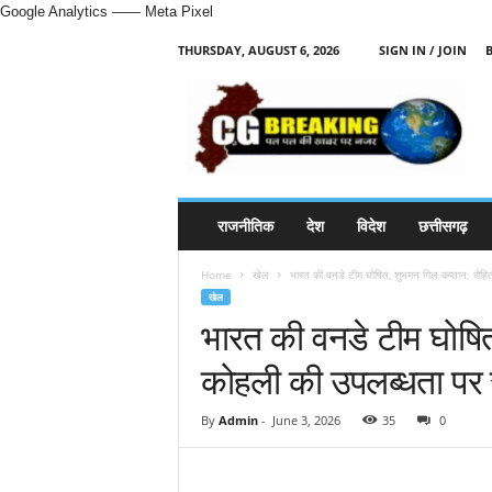
Google Analytics
—— Meta Pixel
THURSDAY, AUGUST 6, 2026
SIGN IN / JOIN
H
i
n
d
i
N
e
राजनीतिक
देश
विदेश
छत्तीसगढ़
w
s
Home
खेल
भारत की वनडे टीम घोषित, शुभमन गिल कप्तान; रोहि
P
खेल
o
भारत की वनडे टीम घोषित
r
t
कोहली की उपलब्धता पर
a
l
By
Admin
-
June 3, 2026
35
0