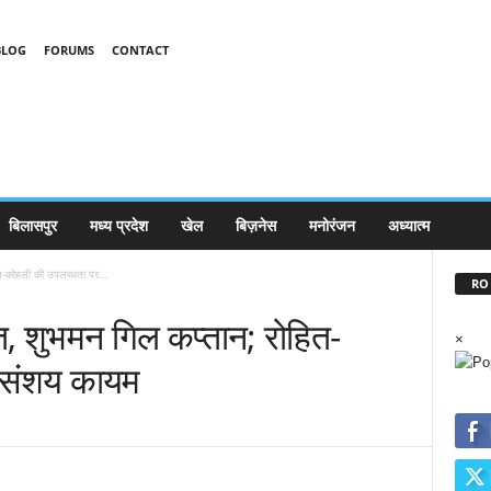
BLOG
FORUMS
CONTACT
बिलासपुर
मध्य प्रदेश
खेल
बिज़नेस
मनोरंजन
अध्यात्म
त-कोहली की उपलब्धता पर...
RO 
, शुभमन गिल कप्तान; रोहित-
×
 संशय कायम