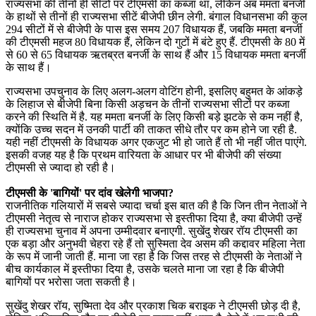
राज्यसभा की तीनों ही सीटों पर टीएमसी का कब्जा था, लेकिन अब ममता बनर्जी
के हाथों से तीनों ही राज्यसभा सीटें बीजेपी छीन लेगी. बंगाल विधानसभा की कुल
294 सीटों में से बीजेपी के पास इस समय 207 विधायक हैं, जबकि ममता बनर्जी
की टीएमसी महज 80 विधायक हैं, लेकिन दो गुटों में बंटे हुए हैं. टीएमसी के 80 में
से 60 से 65 विधायक ऋतब्रत बनर्जी के साथ हैं और 15 विधायक ममता बनर्जी
के साथ हैं।
राज्यसभा उपचुनाव के लिए अलग-अलग वोटिंग होनी, इसलिए बहुमत के आंकड़े
के लिहाज से बीजेपी बिना किसी अड़चन के तीनों राज्यसभा सीटों पर कब्जा
करने की स्थिति में है. यह ममता बनर्जी के लिए किसी बड़े झटके से कम नहीं है,
क्योंकि उच्च सदन में उनकी पार्टी की ताकत सीधे तौर पर कम होने जा रही है.
यही नहीं टीएमसी के विधायक अगर एकजुट भी हो जाते हैं तो भी नहीं जीत पाएंगे.
इसकी वजह यह है कि प्रथम वारियता के आधार पर भी बीजेपी की संख्या
टीएमसी से ज्यादा हो रही है।
टीएमसी के 'बागियों' पर दांव खेलेगी भाजपा?
राजनीतिक गलियारों में सबसे ज्यादा चर्चा इस बात की है कि जिन तीन नेताओं ने
टीएमसी नेतृत्व से नाराज होकर राज्यसभा से इस्तीफा दिया है, क्या बीजेपी उन्हें
ही राज्यसभा चुनाव में अपना उम्मीदवार बनाएगी. सुखेंदु शेखर रॉय टीएमसी का
एक बड़ा और अनुभवी चेहरा रहे हैं तो सुस्मिता देव असम की कद्दावर महिला नेता
के रूप में जानी जाती हैं. माना जा रहा है कि जिस तरह से टीएमसी के नेताओं ने
बीच कार्यकाल में इस्तीफा दिया है, उसके चलते माना जा रहा है कि बीजेपी
बागियों पर भरोसा जता सकती है।
सुखेंदु शेखर रॉय, सुष्मिता देव और प्रकाश चिक बराइक ने टीएमसी छोड़ दी है,