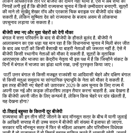
लेकिन अधिकारिक तौर पर बीजेपी का दामन नहीं थामा है. ऐसे में अब सभी की
निगाहें लगी हुई हैं कि बीजेपी राज्यसभा चुनाव में किसे उम्मीदवार बनाएगी. सूत्रों
की माने तो सुखेंदु शेखर रॉय और प्रकाश चिक बराइक पर बीजेपी दांव खेल
सकती है, लेकिन सुष्मिता देव को राज्यसभा के बजाय असम से लोकसभा
उपचुनाव लड़ाया जा सकता है।
बीजेपी क्या नए और युवा चेहरों को देगी मौका
बंगाल में सत्ता परिवर्तन के बाद से बीजेपी के हौसले बुलंद है. बीजेपी ने
आलाकमान का एक धड़ा यह मान रहा है कि विधानसभा चुनाव में मिली बंपर जीत
के बाद अब पार्टी को किसी बैसाखी या बाहरी नेताओं की जरूरत नहीं है. ऐसे में
बीजेपी किसी स्थानीय नेताओं को मौका दे सकती है. सूत्रों के मुताबिक
आरएसएस और भाजपा का केंद्रीय नेतृत्व भी इस पक्ष में है कि जिन्होंने संकट के
दिनों में बंगाल में भाजपा का झंडा थामे रखा, उन्हें पुरस्कृत किया जाए।
पार्टी उत्तर बंगाल से किसी मजबूत राजवंशी या आदिवासी चेहरे और दक्षिण बंगाल
से किसी मतुआ समुदाय या सांगठनिक पृष्ठभूमि के नेता को मौका दे सकती है.
इस तरह बीजेपी नए चेहरों को उतारकर 2029 के आम चुनाव के लिए राज्य में
अपनी एक नई और कड़क लीडरशिप लाइन तैयार करना चाहती है. अब देखना है
कि बीजेपी अपनी जीत के लिए कन्फर्म है, लेकिन किस चेहरे पर दांव खेलती है,
यह देखना होगा?
दो-तिहाई बहुमत के कितनी दूर बीजेपी
राज्यसभा की इन तीन सीटें जीतने के बाद मॉनसून सत्र के बीच में यानी जुलाई
के आखिरी सप्ताह में ही उच्च सदन में बीजेपी की संख्या में इजाफा हो जाएगा.
सरकार यदि मॉनसून सत्र में फिर से महिला आरक्षण और परिसीमन विधेयक
लाती है तो राज्यसभा में दो तिहाई बहुमत हासिल करने में आसानी रहेगी. जुलाई