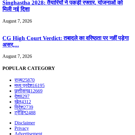
Singhastha 2028: तैयारियों ने पकड़ी रफ्तार, योजनाओं को
मिली नई दिशा
August 7, 2026
CG High Court Verdict: तबादले का वरिष्ठता पर नहीं पड़ेगा
असर,...
August 7, 2026
POPULAR CATEGORY
राज्य
25870
मध्य प्रदेश
16195
छत्तीसगढ़
12669
देश
8297
खेल
4312
विदेश
2739
ट्रेंडिंग
2488
Disclaimer
Privacy
Advertisement