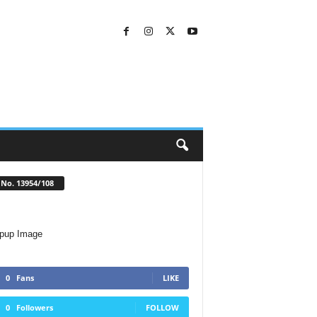
No. 13954/108
0
Fans
LIKE
0
Followers
FOLLOW