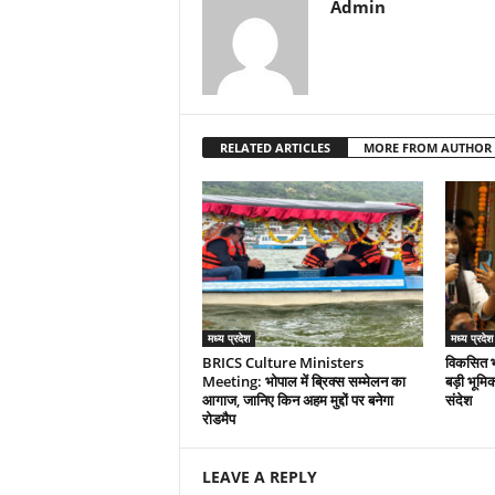
Admin
RELATED ARTICLES
MORE FROM AUTHOR
मध्य प्रदेश
मध्य प्रदेश
BRICS Culture Ministers
विकसित भा
Meeting: भोपाल में ब्रिक्स सम्मेलन का
बड़ी भूमि
आगाज, जानिए किन अहम मुद्दों पर बनेगा
संदेश
रोडमैप
LEAVE A REPLY