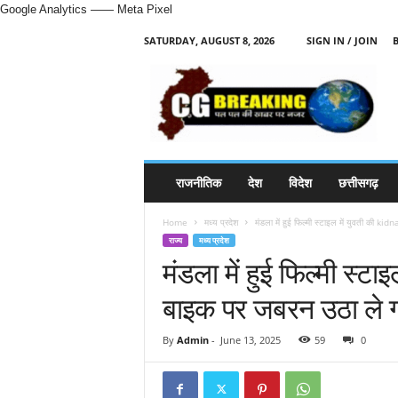
Google Analytics
—— Meta Pixel
SATURDAY, AUGUST 8, 2026
SIGN IN / JOIN
H
i
n
d
i
N
e
राजनीतिक
देश
विदेश
छत्तीसगढ़
w
s
Home
मध्य प्रदेश
मंडला में हुई फिल्मी स्टाइल में युवती की k
P
राज्य
मध्य प्रदेश
o
मंडला में हुई फिल्मी स्
r
t
बाइक पर जबरन उठा ले 
a
l
By
Admin
-
June 13, 2025
59
0