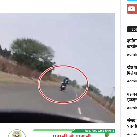
EDI
कर्मच
कार्याल
Admi
खेत त
मिलेगा
Admi
महाकाल
उज्जैन
Admi
संसद 
SIR वि
Admi