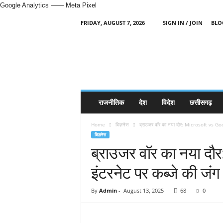
Google Analytics
—— Meta Pixel
FRIDAY, AUGUST 7, 2026
SIGN IN / JOIN
BLO
H
i
n
d
i
N
e
राजनीतिक
देश
विदेश
छत्तीसगढ़
w
s
Home
बिज़नेस
ब्राउजर वॉर का नया दौर: Microsoft vs Goog
P
बिज़नेस
o
ब्राउजर वॉर का नया द
r
t
इंटरनेट पर कब्जे की जंग
a
l
By
Admin
-
August 13, 2025
68
0