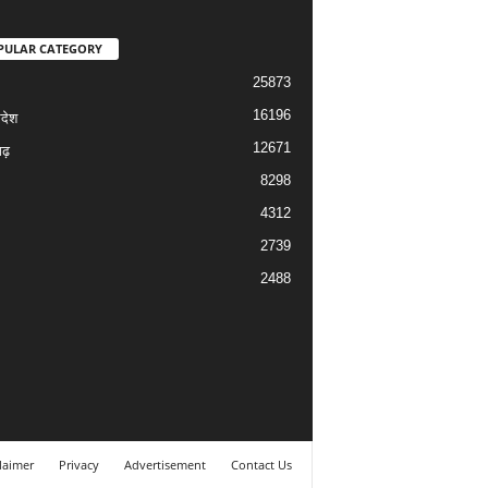
PULAR CATEGORY
25873
16196
रदेश
12671
ढ़
8298
4312
2739
2488
laimer
Privacy
Advertisement
Contact Us