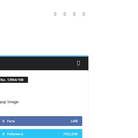
No. 13954/108
0
Fans
LIKE
0
Followers
FOLLOW