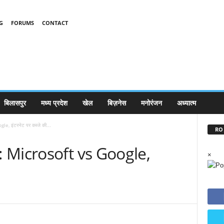
G
FORUMS
CONTACT
बिलासपुर
मध्य प्रदेश
खेल
बिज़नेस
मनोरंजन
अध्यात्म
le, इंटरनेट पर कब्जे की...
RO 
ौर: Microsoft vs Google,
×