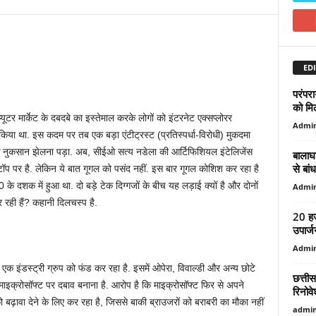
EDI
परंपरा
को मिल
टर मार्केट के दबदबे का इस्तेमाल करके लोगों को इंटरनेट एक्सप्लोरर
Admi
या था. इस कदम पर तब एक बड़ा एंटीट्रस्ट (प्रतिस्पर्धा-विरोधी) मुकदमा
क नुकसान झेलना पड़ा. अब, सीईओ सत्य नडेला की आर्टिफिशियल इंटेलिजेंस
बालाघा
से बां
 टॉप पर है. लेकिन ये बात गूगल को पसंद नहीं. इस बार गूगल कोशिश कर रहा है
के दशक में हुआ था. दो बड़े टेक दिग्गजों के बीच यह लड़ाई क्यों है और दोनों
Admi
रही हैं? कहानी दिलचस्प है.
20 हजा
उपार्ज
Admi
डस्ट्री ग्रुप को फंड कर रहा है. इसमें ओपेरा, विवाल्डी और अन्य छोटे
छत्ती
माइक्रोसॉफ्ट पर दबाव बनाना है. आरोप है कि माइक्रोसॉफ्ट फिर से अपने
रिनोवे
बढ़ावा देने के लिए कर रहा है, जिससे बाकी ब्राउजरों को बराबरी का मौका नहीं
admi